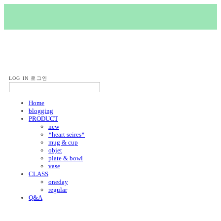
objee ceramic
LOG IN
로그인
Home
blogging
PRODUCT
new
*heart seires*
mug & cup
objet
plate & bowl
vase
CLASS
oneday
regular
Q&A