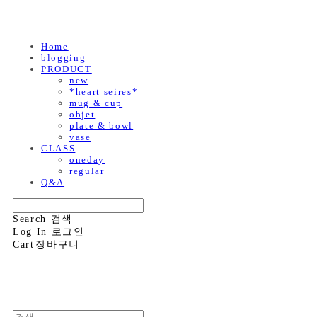
Home
blogging
PRODUCT
new
*heart seires*
mug & cup
objet
plate & bowl
vase
CLASS
oneday
regular
Q&A
Search
검색
Log In
로그인
Cart
장바구니