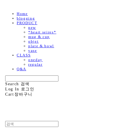
Home
blogging
PRODUCT
new
*heart seires*
mug & cup
objet
plate & bowl
vase
CLASS
oneday
regular
Q&A
Search
검색
Log In
로그인
Cart
장바구니