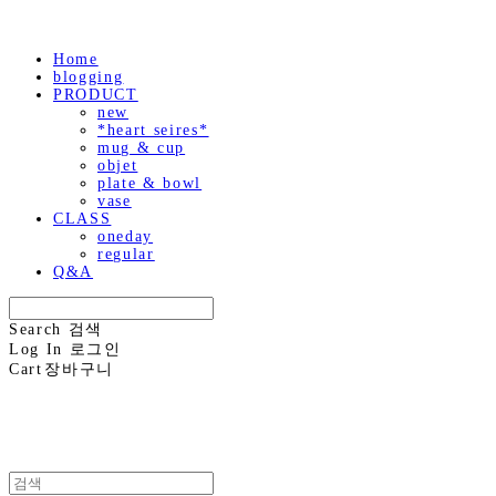
Home
blogging
PRODUCT
new
*heart seires*
mug & cup
objet
plate & bowl
vase
CLASS
oneday
regular
Q&A
Search
검색
Log In
로그인
Cart
장바구니