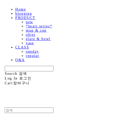
Home
blogging
PRODUCT
new
*heart seires*
mug & cup
objet
plate & bowl
vase
CLASS
oneday
regular
Q&A
Search
검색
Log In
로그인
Cart
장바구니