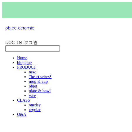
objee ceramic
LOG IN
로그인
Home
blogging
PRODUCT
new
*heart seires*
mug & cup
objet
plate & bowl
vase
CLASS
oneday
regular
Q&A