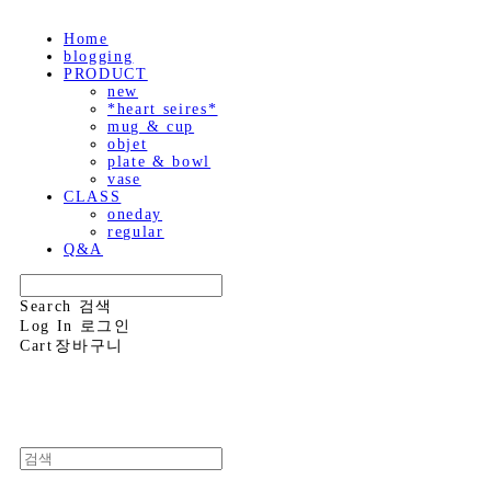
Home
blogging
PRODUCT
new
*heart seires*
mug & cup
objet
plate & bowl
vase
CLASS
oneday
regular
Q&A
Search
검색
Log In
로그인
Cart
장바구니