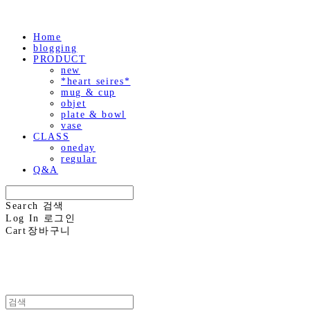
Home
blogging
PRODUCT
new
*heart seires*
mug & cup
objet
plate & bowl
vase
CLASS
oneday
regular
Q&A
Search
검색
Log In
로그인
Cart
장바구니