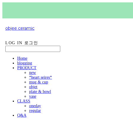
objee ceramic
LOG IN
로그인
Home
blogging
PRODUCT
new
*heart seires*
mug & cup
objet
plate & bowl
vase
CLASS
oneday
regular
Q&A